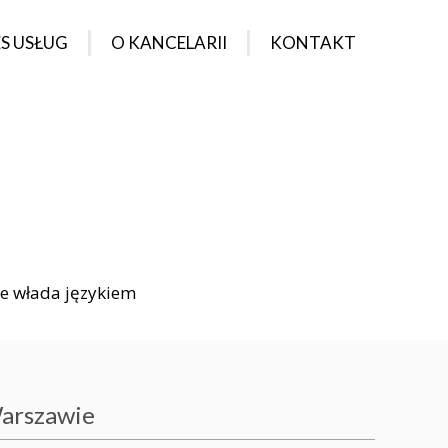
S USŁUG
O KANCELARII
KONTAKT
PRAWO ADMINISTRACYJNE
O NAS
PRAWO AUTORSKIE
ZESPÓŁ
PRAWO BUDOWLANE
KARIERA
PRAWO CYWILNE
O SPÓŁEK HANDLOWYCH
le włada językiem
PRAWO KARNE
PRAWO RODZINNE
WO PRACY I UBEZPIECZEŃ
Warszawie
PRAWO KONKURENCJI